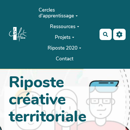
Aller au contenu principal
Cercles
d'apprentissage
Ressources
Recherch
Projets
Riposte 2020
Contact
Riposte
créative
territoriale