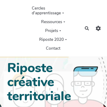
Aller au contenu principal
Cercles
d'apprentissage
Ressources
Recherch
Projets
Riposte 2020
Contact
Riposte
créative
territoriale