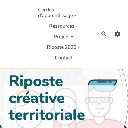
Aller au contenu principal
Cercles
d'apprentissage
Ressources
Recherch
Projets
Riposte 2020
Contact
Riposte
créative
territoriale