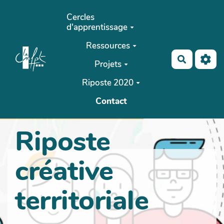
Aller au contenu principal
Cercles
d'apprentissage
Ressources
Recherch
Projets
Riposte 2020
Contact
Riposte
créative
territoriale