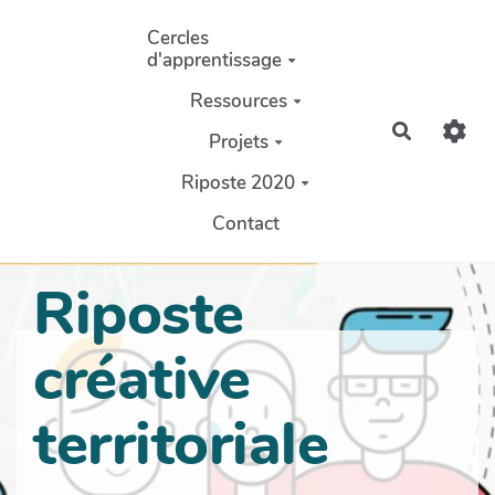
Aller au contenu principal
Cercles
d'apprentissage
Ressources
Recherch
Projets
Riposte 2020
Contact
Riposte
créative
territoriale