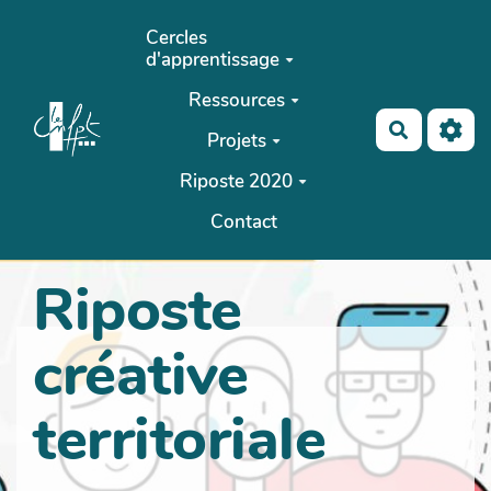
Aller au contenu principal
Cercles
d'apprentissage
Ressources
Recherch
Projets
Riposte 2020
Contact
Riposte
créative
territoriale