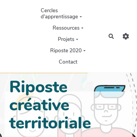
Aller au contenu principal
Cercles
d'apprentissage
Ressources
Recherch
Projets
Riposte 2020
Contact
Riposte
créative
territoriale