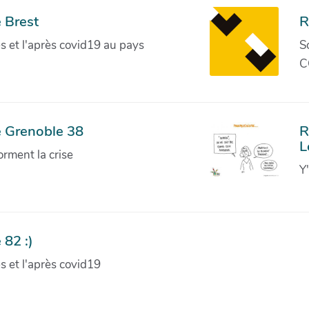
 Brest
R
ves et l'après covid19 au pays
S
C
e Grenoble 38
R
L
orment la crise
Y
 82 :)
ves et l'après covid19