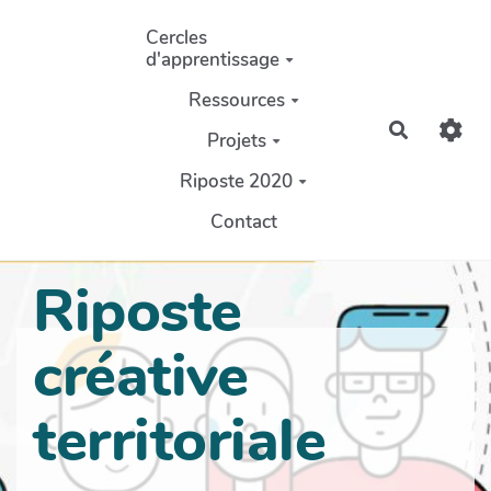
Aller au contenu principal
Cercles
d'apprentissage
Ressources
Recherch
Projets
Riposte 2020
Contact
Riposte
créative
territoriale