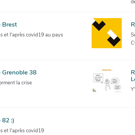
d
 Brest
R
ves et l'après covid19 au pays
S
C
e Grenoble 38
R
L
orment la crise
Y
 82 :)
ves et l'après covid19