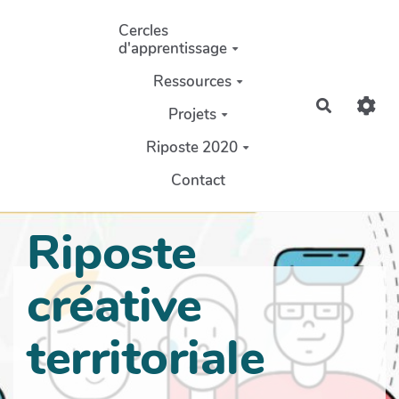
Aller au contenu principal
Cercles
d'apprentissage
Ressources
Recherch
Projets
Riposte 2020
Contact
Riposte
créative
territoriale