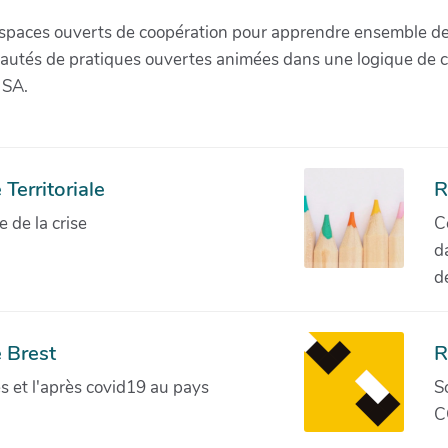
paces ouverts de coopération pour apprendre ensemble de la 
munautés de pratiques ouvertes animées dans une logique de 
 SA.
Territoriale
R
de la crise
C
d
d
 Brest
R
ves et l'après covid19 au pays
S
C