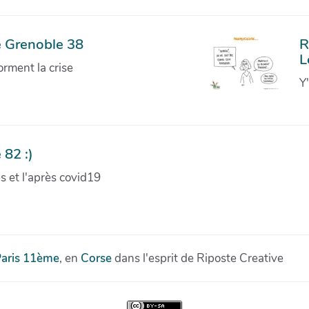
e Grenoble 38
R
L
orment la crise
Y
 82 :)
ves et l'après covid19
aris 11ème
, en
Corse
dans l'esprit de Riposte Creative