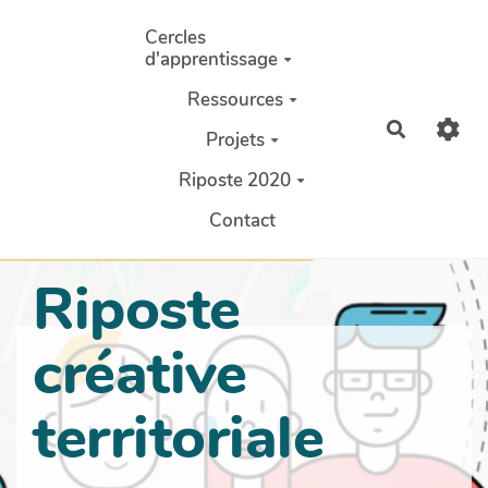
Aller au contenu principal
Cercles
d'apprentissage
Ressources
Recherch
Projets
Riposte 2020
Contact
Riposte
créative
territoriale