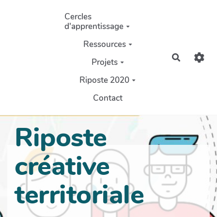
Aller au contenu principal
Cercles
d'apprentissage
Ressources
Recherch
Projets
Riposte 2020
Contact
Riposte
créative
territoriale