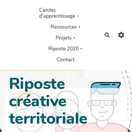
Aller au contenu principal
Cercles
d'apprentissage
Ressources
Recherch
Projets
Riposte 2020
Contact
Riposte
créative
territoriale