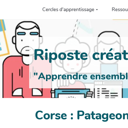
Aller au contenu principal
Cercles d'apprentissage
Ressou
Riposte créati
"Apprendre ensemble 
Corse : Patageons