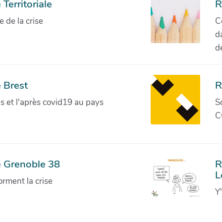
Territoriale
R
de la crise
C
d
d
 Brest
R
ves et l'après covid19 au pays
S
C
e Grenoble 38
R
L
orment la crise
Y