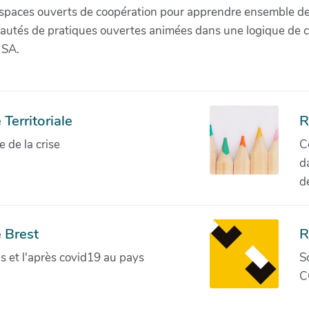
paces ouverts de coopération pour apprendre ensemble de la 
munautés de pratiques ouvertes animées dans une logique de 
 SA.
Territoriale
R
de la crise
C
d
d
 Brest
R
ves et l'après covid19 au pays
S
C