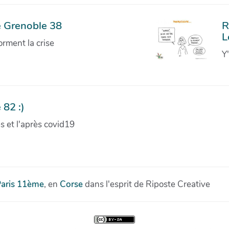
e Grenoble 38
R
L
orment la crise
Y
 82 :)
ves et l'après covid19
aris 11ème
, en
Corse
dans l'esprit de Riposte Creative