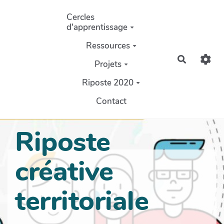
Aller au contenu principal
Cercles
d'apprentissage
Ressources
Recherch
Projets
Riposte 2020
Contact
Riposte
créative
territoriale