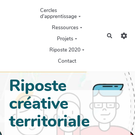
Aller au contenu principal
Cercles
d'apprentissage
Ressources
Recherch
Projets
Riposte 2020
Contact
Riposte
créative
territoriale