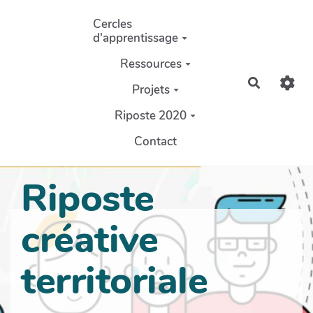
Aller au contenu principal
Cercles
d'apprentissage
Ressources
Recherch
Projets
Riposte 2020
Contact
Riposte
créative
territoriale