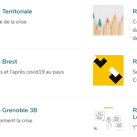
Territoriale
R
de la crise
C
d
d
 Brest
R
ves et l'après covid19 au pays
S
C
e Grenoble 38
R
L
orment la crise
Y