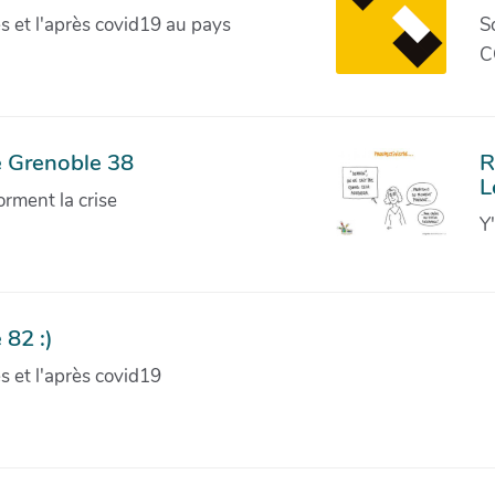
ves et l'après covid19 au pays
S
C
e Grenoble 38
R
L
orment la crise
Y
 82 :)
ves et l'après covid19