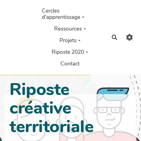
Aller au contenu principal
Cercles
d'apprentissage
Ressources
Recherch
Projets
Riposte 2020
Contact
Riposte
créative
territoriale