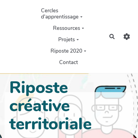
Aller au contenu principal
Cercles
d'apprentissage
Ressources
Recherch
Projets
Riposte 2020
Contact
Riposte
créative
territoriale