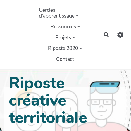
Aller au contenu principal
Cercles
d'apprentissage
Ressources
Recherch
Projets
Riposte 2020
Contact
Riposte
créative
territoriale