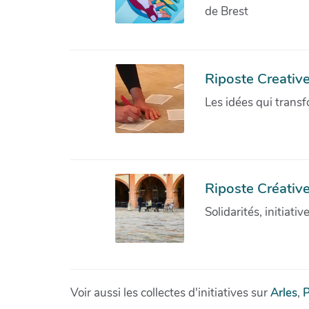
de Brest
Riposte Creativ
Les idées qui transf
Riposte Créative
Solidarités, initiati
Voir aussi les collectes d'initiatives sur
Arles
,
P