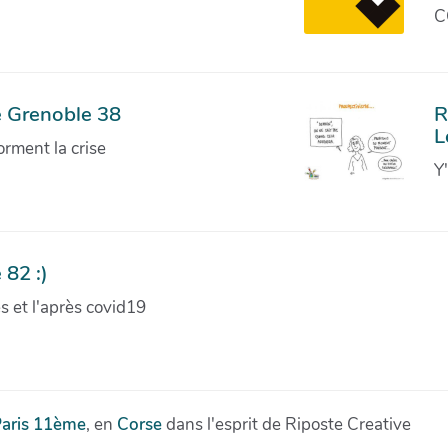
C
e Grenoble 38
R
L
orment la crise
Y
 82 :)
ves et l'après covid19
aris 11ème
, en
Corse
dans l'esprit de Riposte Creative