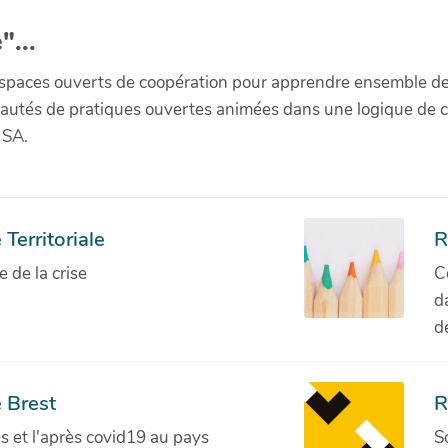
"...
paces ouverts de coopération pour apprendre ensemble de la 
munautés de pratiques ouvertes animées dans une logique de 
 SA.
Territoriale
R
de la crise
C
d
d
 Brest
R
ves et l'après covid19 au pays
S