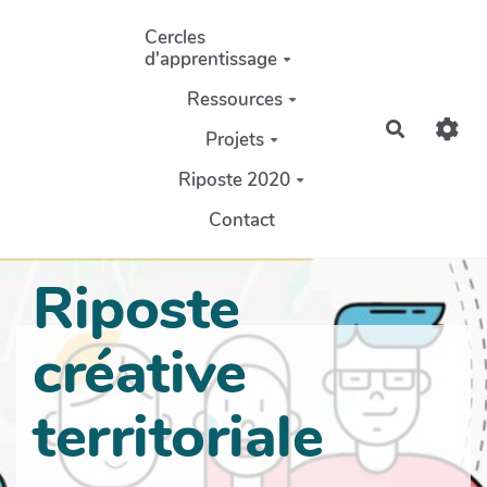
Aller au contenu principal
Cercles
d'apprentissage
Ressources
Recherch
Projets
Riposte 2020
Contact
Riposte
créative
territoriale