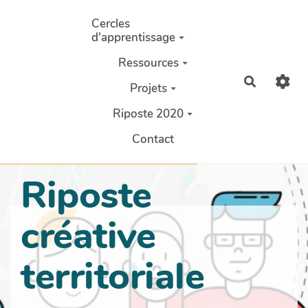
Aller au contenu principal
Cercles
d'apprentissage
Ressources
Recherch
Projets
Riposte 2020
Contact
Riposte
créative
territoriale