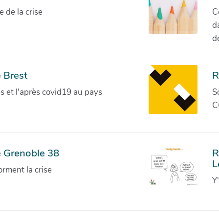
de la crise
C
d
d
 Brest
R
ves et l'après covid19 au pays
S
C
e Grenoble 38
R
L
orment la crise
Y