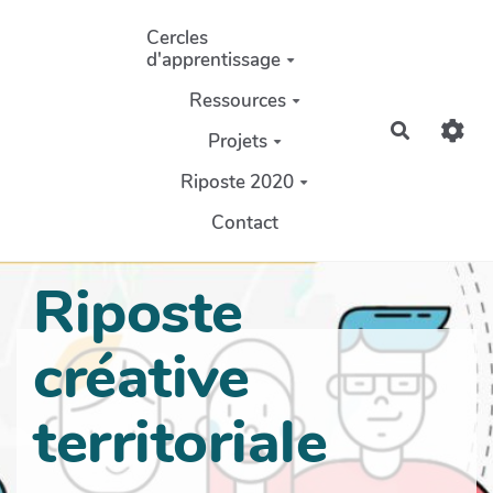
Aller au contenu principal
Cercles
d'apprentissage
Ressources
Recherch
Projets
Riposte 2020
Contact
Riposte
créative
territoriale