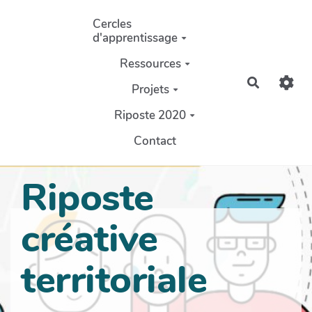
Aller au contenu principal
Cercles
d'apprentissage
Ressources
Recherch
Projets
Riposte 2020
Contact
Riposte
créative
territoriale