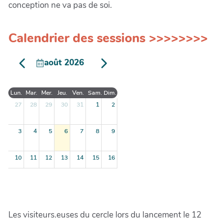
conception ne va pas de soi.
Calendrier des sessions >>>>>>>>
août 2026
Lun.
Mar.
Mer.
Jeu.
Ven.
Sam.
Dim.
27
28
29
30
31
1
2
3
4
5
6
7
8
9
10
11
12
13
14
15
16
17
18
19
20
21
22
23
24
25
26
27
28
29
30
Les visiteurs.euses du cercle lors du lancement le 12