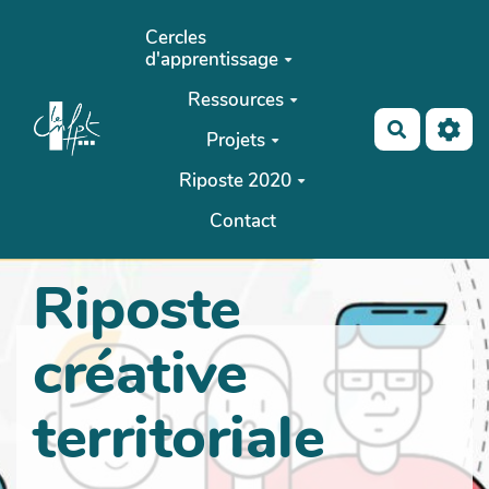
Aller au contenu principal
Cercles
d'apprentissage
Ressources
Recherch
Projets
Riposte 2020
Contact
Riposte
créative
territoriale