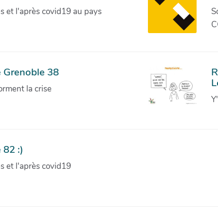
ves et l'après covid19 au pays
S
C
e Grenoble 38
R
L
orment la crise
Y
 82 :)
ves et l'après covid19