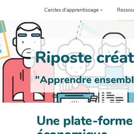
Aller au contenu principal
Cercles d'apprentissage
Ressou
Riposte créati
"Apprendre ensemble 
Une plate-forme 