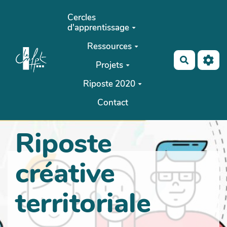
Aller au contenu principal
Cercles
d'apprentissage
Ressources
Recherch
Projets
Riposte 2020
Contact
Riposte
créative
territoriale