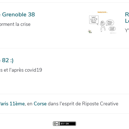
e Grenoble 38
R
L
orment la crise
Y
 82 :)
ves et l'après covid19
aris 11ème
, en
Corse
dans l'esprit de Riposte Creative