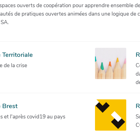
paces ouverts de coopération pour apprendre ensemble de la 
munautés de pratiques ouvertes animées dans une logique de 
 SA.
Territoriale
R
de la crise
C
d
d
 Brest
R
ves et l'après covid19 au pays
S
C