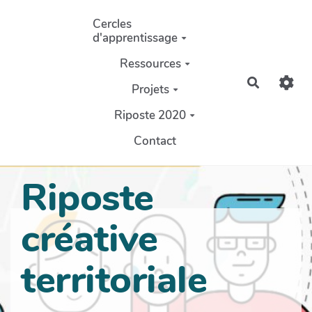
Aller au contenu principal
Cercles
d'apprentissage
Ressources
Recherch
Projets
Riposte 2020
Contact
Riposte
créative
territoriale