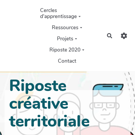
Aller au contenu principal
Cercles
d'apprentissage
Ressources
Recherch
Projets
Riposte 2020
Contact
Riposte
créative
territoriale