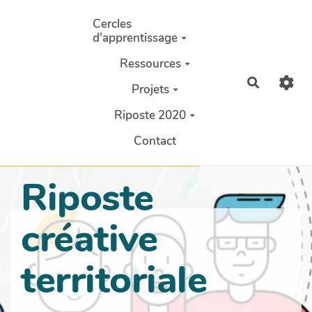
Aller au contenu principal
Cercles
d'apprentissage
Ressources
Recherch
Projets
Riposte 2020
Contact
Riposte
créative
territoriale