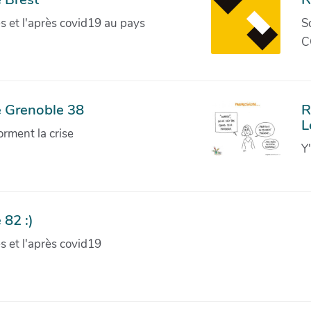
ves et l'après covid19 au pays
S
C
e Grenoble 38
R
L
orment la crise
Y
 82 :)
ves et l'après covid19