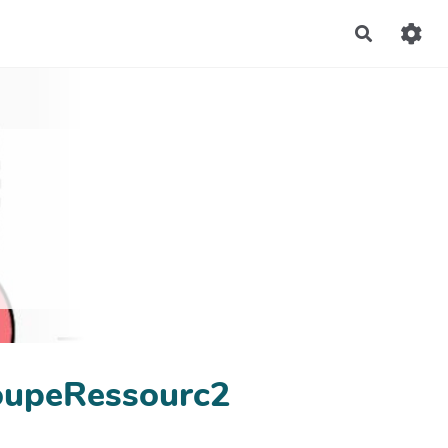
Recherch
roupeRessourc2