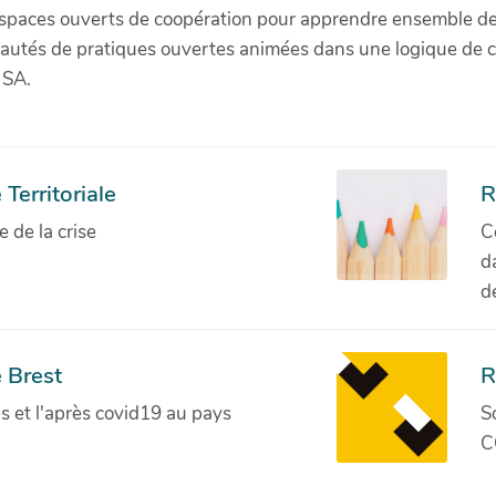
paces ouverts de coopération pour apprendre ensemble de la 
munautés de pratiques ouvertes animées dans une logique de 
 SA.
Territoriale
R
de la crise
C
d
d
 Brest
R
ves et l'après covid19 au pays
S
C