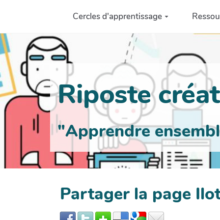
Aller au contenu principal
Cercles d'apprentissage
Ressou
Riposte créati
"Apprendre ensemble 
Partager la page I