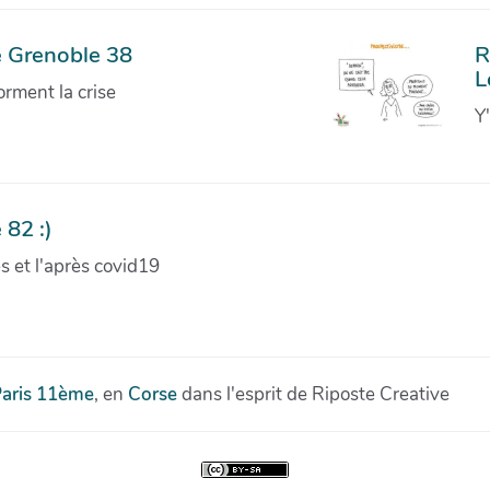
e Grenoble 38
R
L
orment la crise
Y
 82 :)
ves et l'après covid19
aris 11ème
, en
Corse
dans l'esprit de Riposte Creative