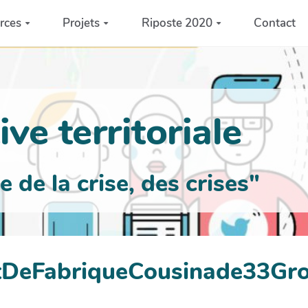
rces
Projets
Riposte 2020
Contact
ve territoriale
de la crise, des crises"
lotDeFabriqueCousinade33G