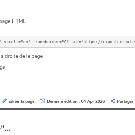
e page HTML
à droite de la page
age
Éditer la page
Dernière édition : 04 Apr 2026
Partager
"...