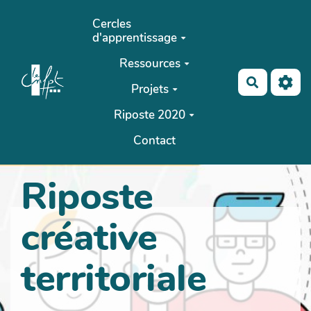
Aller au contenu principal
Cercles
d'apprentissage
Ressources
Recherch
Projets
Riposte 2020
Contact
Riposte
créative
territoriale