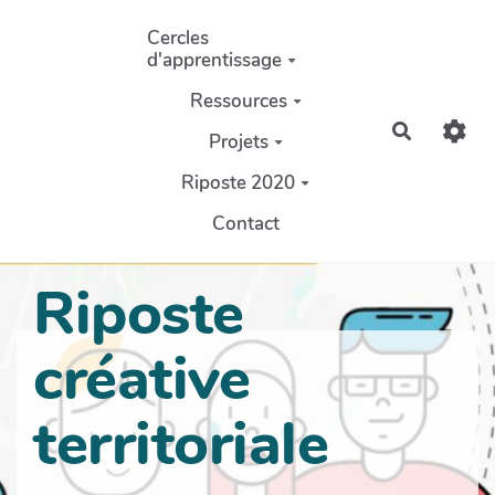
Aller au contenu principal
Cercles
d'apprentissage
Ressources
Recherch
Projets
Riposte 2020
Contact
Riposte
créative
territoriale