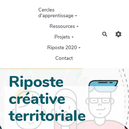
Aller au contenu principal
Cercles
d'apprentissage
Ressources
Recherch
Projets
Riposte 2020
Contact
Riposte
créative
territoriale