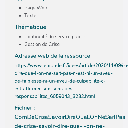
Page Web
Texte
Thématique
Continuité du service public
Gestion de Crise
Adresse web de la ressource
https://www.lemonde.fr/idees/article/2020/11/09/co
dire-que-l-on-ne-sait-pas-n-est-ni-un-aveu-
de-faiblesse-ni-un-aveu-de-culpabilite-c-
est-affirmer-son-sens-des-
responsabilites_6059043_3232.html
Fichier :
ComDeCriseSavoirDireQueLOnNeSaitPas_f
de-crise-savoir-dire-que-l-on-ne-