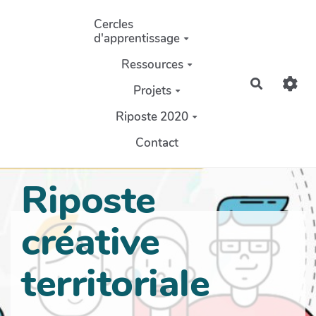
Aller au contenu principal
Cercles
d'apprentissage
Ressources
Recherch
Projets
Riposte 2020
Contact
Riposte
créative
territoriale