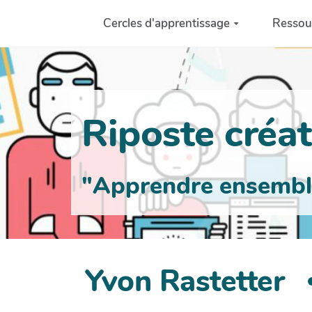
Aller au contenu principal
Cercles d'apprentissage
Ressou
Riposte créati
"Apprendre ensemble 
Yvon Rastetter