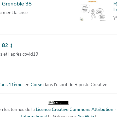
e Grenoble 38
R
L
orment la crise
Y
 82 :)
ves et l'après covid19
aris 11ème
, en
Corse
dans l'esprit de Riposte Creative
on les termes de la
Licence Creative Commons Attribution -
International
| - Galope sous
YesWiki
|