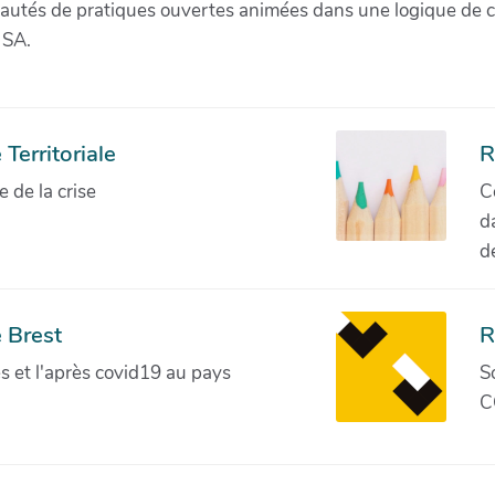
munautés de pratiques ouvertes animées dans une logique de 
 SA.
Territoriale
R
de la crise
C
d
d
 Brest
R
ves et l'après covid19 au pays
S
C