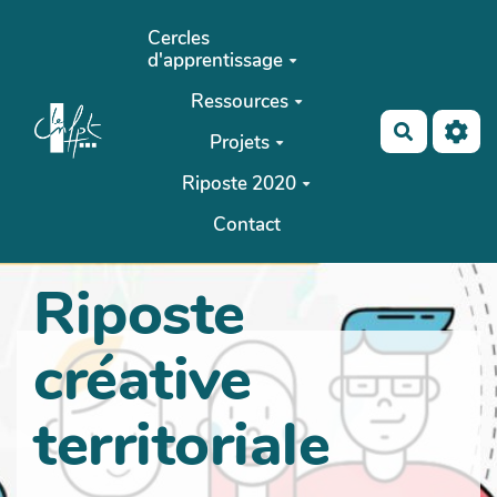
Aller au contenu principal
Cercles
d'apprentissage
Ressources
Recherch
Projets
Riposte 2020
Contact
Riposte
créative
territoriale