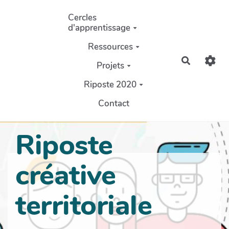
Aller au contenu principal
Cercles
d'apprentissage
Ressources
Recherch
Projets
Riposte 2020
Contact
Riposte
créative
territoriale