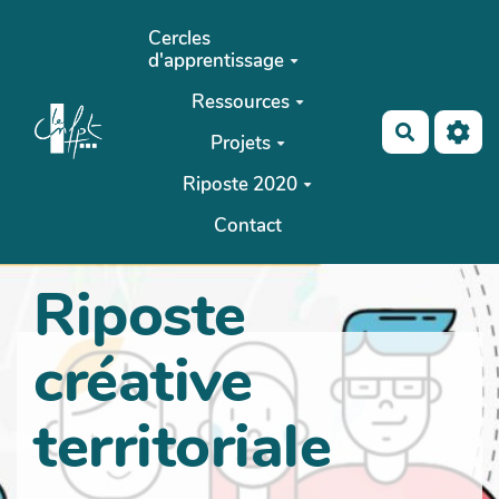
Aller au contenu principal
Cercles
d'apprentissage
Ressources
Recherch
Projets
Riposte 2020
Contact
Riposte
créative
territoriale