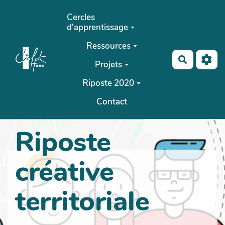
Aller au contenu principal
Cercles
d'apprentissage
Ressources
Recherch
Projets
Riposte 2020
Contact
Riposte
créative
territoriale