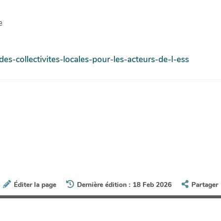
e
des-collectivites-locales-pour-les-acteurs-de-l-ess
Éditer la page
Dernière édition : 18 Feb 2026
Partager