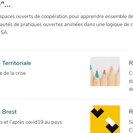
"...
paces ouverts de coopération pour apprendre ensemble de la 
munautés de pratiques ouvertes animées dans une logique de 
 SA.
Territoriale
R
de la crise
C
d
d
 Brest
R
ves et l'après covid19 au pays
S
C